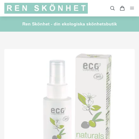
Ren Skönhet - din ekologiska skönhetsbutik