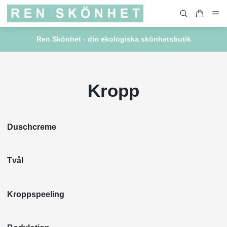
Ren Skönhet - din ekologiska skönhetsbutik
Kropp
Duschcreme
Tvål
Kroppspeeling