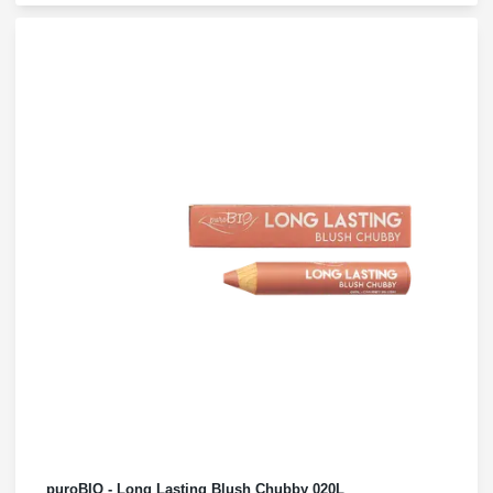
puroBIO - Long Lasting Blush Chubby 020L