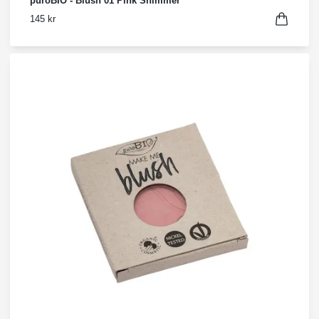
puroBIO - Blush 01 Pink Shimmer
145 kr