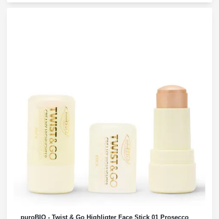
puroBIO - Twist & Go Highligter Face Stick 01 Prosecco