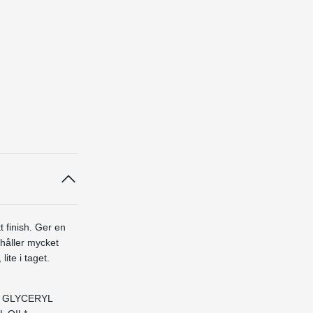
 finish. Ger en
ehåller mycket
ite i taget.
, GLYCERYL