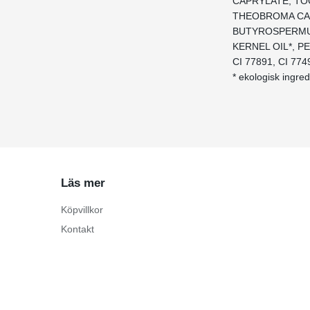
CAPRYLATE, TO
THEOBROMA CAC
BUTYROSPERMUM
KERNEL OIL*, P
CI 77891, CI 774
* ekologisk ingre
Läs mer
Köpvillkor
Kontakt