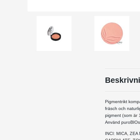
Beskrivn
Pigmentrikt komp
fräsch och naturl
pigment (som är 1
Använd puroBIOs 
INCI: MICA, Z