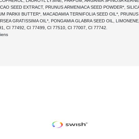
COPHEROL, LAUROYL LYSINE, PARFUM, ARGANIA SPINOSA KERNEL
AO SEED EXTRACT, PRUNUS ARMENIACA SEED POWDER*, SILICA
 PARKII BUTTER*, MACADAMIA TERNIFOLIA SEED OIL*, PRUNUS
ERSEA GRATISSIMA OIL*, PONGAMIA GLABRA SEED OIL, LIMONENE
91, CI 77492, CI 77499, CI 77510, CI 77007, CI 77742.
diens