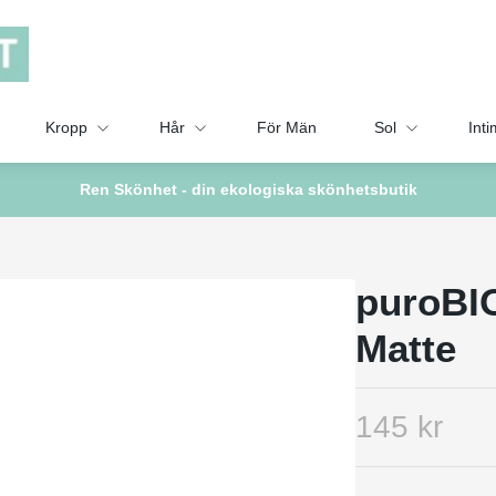
Kropp
Hår
För Män
Sol
Inti
Ren Skönhet - din ekologiska skönhetsbutik
puroBIO
Matte
145 kr