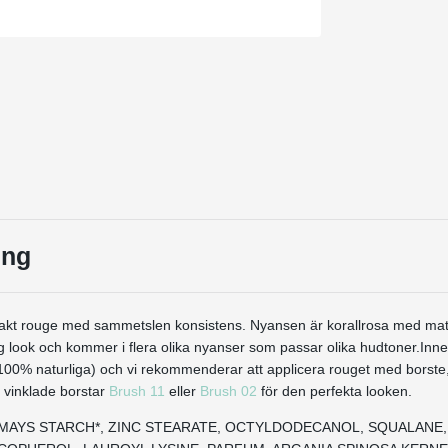
ing
akt rouge med sammetslen konsistens. Nyansen är korallrosa med matt
ig look och kommer i flera olika nyanser som passar olika hudtoner.Inn
00% naturliga) och vi rekommenderar att applicera rouget med borste, l
vinklade borstar
Brush 11
eller
Brush 02
för den perfekta looken.
EA MAYS STARCH*, ZINC STEARATE, OCTYLDODECANOL, SQUALANE