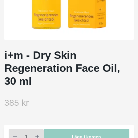
i+m - Dry Skin
Regeneration Face Oil,
30 ml
385 kr
Lägg i korgen