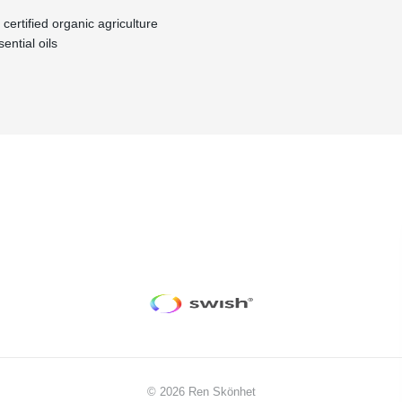
 certified organic agriculture
ential oils
© 2026 Ren Skönhet