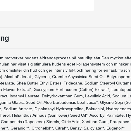
ing
m motverkar hudens åldrandeprocess på naturligt sätt.Den mycket effe
ulan har visat sig stimulera hudens eget kollagensystem och minskar 
om omsluter din hud och ger intensiv fukt och näring för en fast, fräsch
), Alcohol* denat., Glycerin, Crambe Abyssinica Seed Oil, Butyrosperm
 Stearate, Shea Butter Ethyl Esters, Tridecane, Sodium Stearoyl Gluta
a Flower Extract*, Gossypium Herbaceum (Cotton) Extract*, Leontopo
tract, Isoamyl Laurate, Dehydroxanthan Gum, Levulinic Acid, Sodium L
amia Glabra Seed Oil, Aloe Barbadensis Leaf Juice*, Glycine Soja (So
, Sodium Anisate, Dipalmitoyl Hydroxyproline, Bakuchiol, Hydrogenat
herol, Helianthus Annuus (Sunflower) Seed Oil*, Ascorbyl Palmitate, 
a Campestris (Rapeseed) Sterols, Citric Acid, Xanthan Gum, Fragrance 
ne**, Geraniol**, Citronellol**, Citral**, Benzyl Salicylate**, Eugenol**