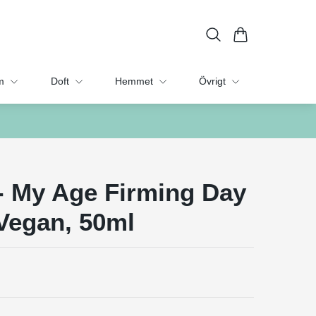
m
Doft
Hemmet
Övrigt
- My Age Firming Day
Vegan, 50ml