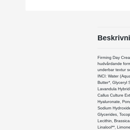
Beskrivn
Firming Day Crea
hudvårdande form
underbar textur s
INCI: Water (Aqua
Butter*, Glyceryl
Lavandula Hybrid
Callus Culture Ex
Hyaluronate, Pong
Sodium Hydroxide
Glycerides, Tocop
Lecithin, Brassic
Linalool**, Limone