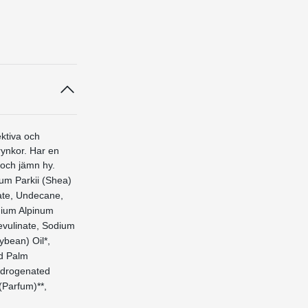
ktiva och
rynkor. Har en
 och jämn hy.
um Parkii (Shea)
mate, Undecane,
dium Alpinum
evulinate, Sodium
ybean) Oil*,
ed Palm
Hydrogenated
(Parfum)**,