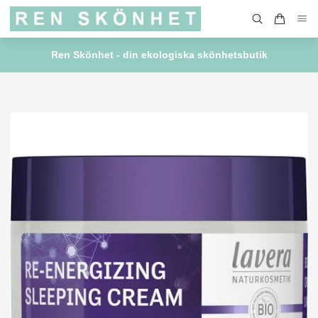
Ren Skönhet - din ekologiska skönhetsbutik