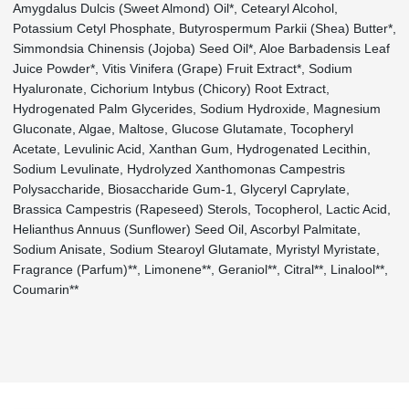
Amygdalus Dulcis (Sweet Almond) Oil*, Cetearyl Alcohol,
Potassium Cetyl Phosphate, Butyrospermum Parkii (Shea) Butter*,
Simmondsia Chinensis (Jojoba) Seed Oil*, Aloe Barbadensis Leaf
Juice Powder*, Vitis Vinifera (Grape) Fruit Extract*, Sodium
Hyaluronate, Cichorium Intybus (Chicory) Root Extract,
Hydrogenated Palm Glycerides, Sodium Hydroxide, Magnesium
Gluconate, Algae, Maltose, Glucose Glutamate, Tocopheryl
Acetate, Levulinic Acid, Xanthan Gum, Hydrogenated Lecithin,
Sodium Levulinate, Hydrolyzed Xanthomonas Campestris
Polysaccharide, Biosaccharide Gum-1, Glyceryl Caprylate,
Brassica Campestris (Rapeseed) Sterols, Tocopherol, Lactic Acid,
Helianthus Annuus (Sunflower) Seed Oil, Ascorbyl Palmitate,
Sodium Anisate, Sodium Stearoyl Glutamate, Myristyl Myristate,
Fragrance (Parfum)**, Limonene**, Geraniol**, Citral**, Linalool**,
Coumarin**