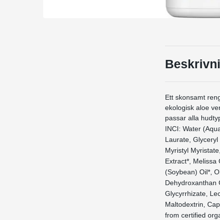
Beskrivn
Ett skonsamt ren
ekologisk aloe ve
passar alla hudty
INCI: Water (Aqua
Laurate, Glyceryl 
Myristyl Myristat
Extract*, Melissa
(Soybean) Oil*, O
Dehydroxanthan G
Glycyrrhizate, Le
Maltodextrin, Cap
from certified org