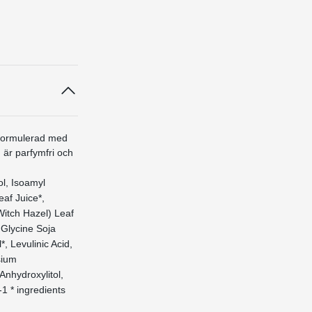
 Formulerad med
 är parfymfri och
ol, Isoamyl
eaf Juice*,
Witch Hazel) Leaf
 Glycine Soja
, Levulinic Acid,
sium
Anhydroxylitol,
1 * ingredients