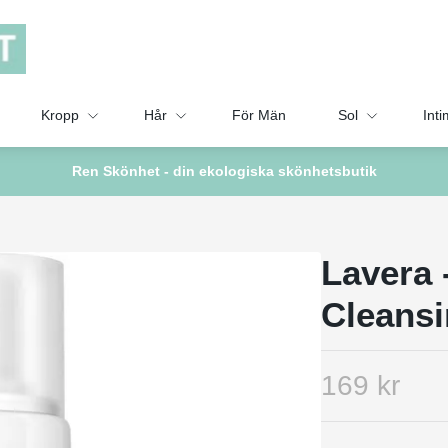
Kropp
Hår
För Män
Sol
Inti
Ren Skönhet - din ekologiska skönhetsbutik
Lavera 
Cleans
169 kr