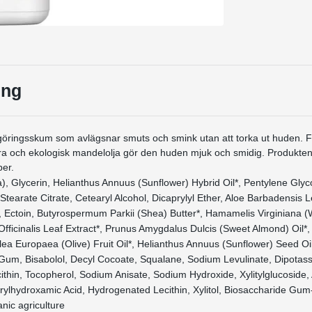
ing
göringsskum som avlägsnar smuts och smink utan att torka ut huden.
ra och ekologisk mandelolja gör den huden mjuk och smidig. Produkten
per.
), Glycerin, Helianthus Annuus (Sunflower) Hybrid Oil*, Pentylene Glyc
Stearate Citrate, Cetearyl Alcohol, Dicaprylyl Ether, Aloe Barbadensis L
e, Ectoin, Butyrospermum Parkii (Shea) Butter*, Hamamelis Virginiana (
 Officinalis Leaf Extract*, Prunus Amygdalus Dulcis (Sweet Almond) Oil*,
lea Europaea (Olive) Fruit Oil*, Helianthus Annuus (Sunflower) Seed Oil*
um, Bisabolol, Decyl Cocoate, Squalane, Sodium Levulinate, Dipotas
cithin, Tocopherol, Sodium Anisate, Sodium Hydroxide, Xylitylglucoside, 
rylhydroxamic Acid, Hydrogenated Lecithin, Xylitol, Biosaccharide Gum-
anic agriculture