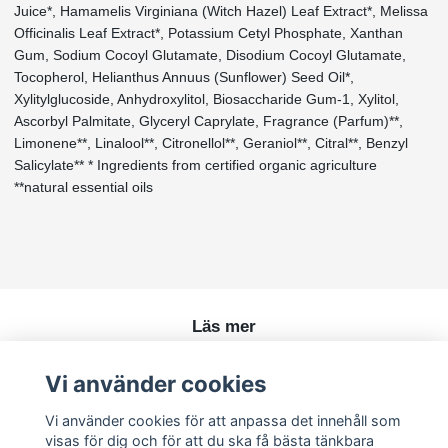
Juice*, Hamamelis Virginiana (Witch Hazel) Leaf Extract*, Melissa
Officinalis Leaf Extract*, Potassium Cetyl Phosphate, Xanthan
Gum, Sodium Cocoyl Glutamate, Disodium Cocoyl Glutamate,
Tocopherol, Helianthus Annuus (Sunflower) Seed Oil*,
Xylitylglucoside, Anhydroxylitol, Biosaccharide Gum-1, Xylitol,
Ascorbyl Palmitate, Glyceryl Caprylate, Fragrance (Parfum)**,
Limonene**, Linalool**, Citronellol**, Geraniol**, Citral**, Benzyl
Salicylate** * Ingredients from certified organic agriculture
**natural essential oils
Läs mer
Köpvillkor
Vi använder cookies
Kontakt
Vi använder cookies för att anpassa det innehåll som
visas för dig och för att du ska få bästa tänkbara