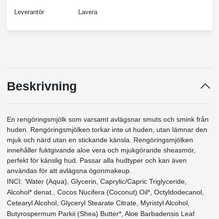
Leverantör
Lavera
Beskrivning
En rengöringsmjölk som varsamt avlägsnar smuts och smink från
huden. Rengöringsmjölken torkar inte ut huden, utan lämnar den
mjuk och närd utan en stickande känsla. Rengöringsmjölken
innehåller fuktgivande aloe vera och mjukgörande sheasmör,
perfekt för känslig hud. Passar alla hudtyper och kan även
användas för att avlägsna ögonmakeup.
INCI: ‘Water (Aqua), Glycerin, Caprylic/Capric Triglyceride,
Alcohol* denat., Cocos Nucifera (Coconut) Oil*, Octyldodecanol,
Cetearyl Alcohol, Glyceryl Stearate Citrate, Myristyl Alcohol,
Butyrospermum Parkii (Shea) Butter*, Aloe Barbadensis Leaf