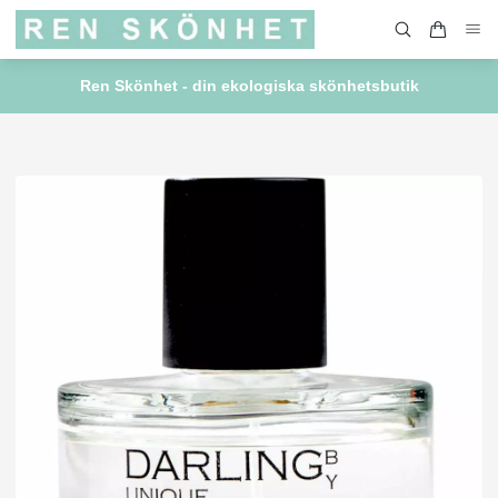
Ren Skönhet - din ekologiska skönhetsbutik