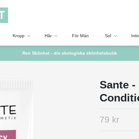
Kropp
Hår
För Män
Sol
Inti
Ren Skönhet - din ekologiska skönhetsbutik
Sante -
Conditi
79 kr