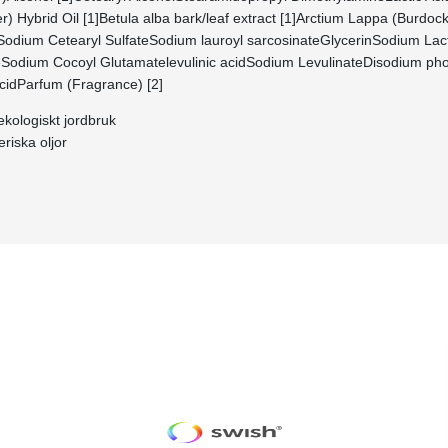
) Hybrid Oil [1]Betula alba bark/leaf extract [1]Arctium Lappa (Burdoc
Sodium Cetearyl SulfateSodium lauroyl sarcosinateGlycerinSodium La
Sodium Cocoyl Glutamatelevulinic acidSodium LevulinateDisodium p
cidParfum (Fragrance) [2]
 ekologiskt jordbruk
eriska oljor