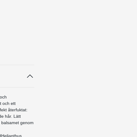
 och
 och ett
fekt återfuktat:
de hår. Lätt
la balsamet genom
dHelianthus