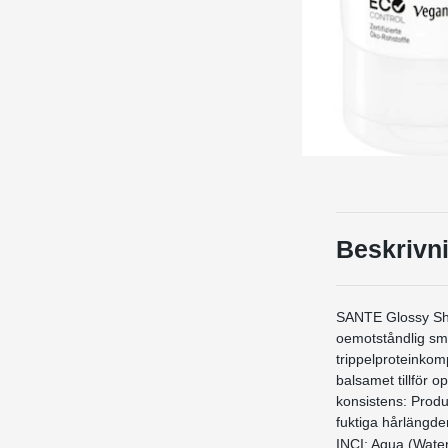
Beskrivn
SANTE Glossy Shi
oemotståndlig smi
trippelproteinkom
balsamet tillför op
konsistens: Produ
fuktiga hårlängder
INCI: Aqua (Water