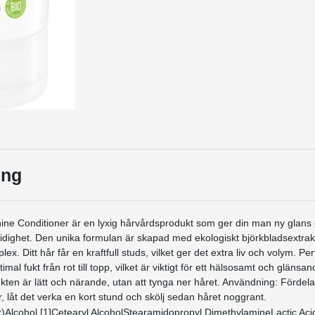
ing
ne Conditioner är en lyxig hårvårdsprodukt som ger din man ny glans
dighet. Den unika formulan är skapad med ekologiskt björkbladsextrakt
plex.
Ditt hår får en kraftfull studs, vilket ger det extra liv och volym. Per
timal fukt från rot till topp, vilket är viktigt för ett hälsosamt och glänsan
kten är lätt och närande, utan att tynga ner håret. Användning: Förde
, låt det verka en kort stund och skölj sedan håret noggrant.
)Alcohol [1]Cetearyl AlcoholStearamidopropyl DimethylamineLactic Aci