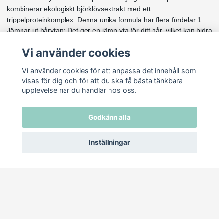
kombinerar ekologiskt björklövsextrakt med ett
trippelproteinkomplex. Denna unika formula har flera fördelar:1.
Jämnar ut hårytan: Det ger en jämn yta för ditt hår, vilket kan bidra
till att minska frissighet och ge en slätare känsla.
Vi använder cookies
2. Återfuktar strukturen: Schampot tillför fukt till håret, vilket är
viktigt för att behålla en hälsosam och glänsande look.
Vi använder cookies för att anpassa det innehåll som
3. Ger vård och glans från rot till topp: Detta schampo ger inte
visas för dig och för att du ska få bästa tänkbara
bara yttre glans utan också vård på djupet.
upplevelse när du handlar hos oss.
INCI: Aqua (Water)sodium coco-sulfateLauryl GlucosideCoco
GlucosideGlycerinMaris Sal (sea Salt)Aloe Barbadensis (Aloe
Godkänn alla
Vera) Leaf Juice [1]Aloe Barbadensis (aloe) Leaf Juice Powder
[1]Betula alba bark/leaf extract [1]Hydrolyzed Corn
Inställningar
ProteinHydrolyzed Wheat ProteinHydrolyzed soy
proteinLeuconostoc/Radish Root Ferment FiltrateGlyceryl
OleateArginine FerulatebetainTocopherolAlcohol [1]PCA Glyceryl
OleateCitric AcidPhytic AcidHydrogenated Palm Glycerides
CitratePCA Ethyl Cocoyl ArginatePotassium Sorbatelevulinic
acidSodium LevulinateLecithinAscorbyl Palmitate (Vitamin
C)Parfum (Fragrance) [2]