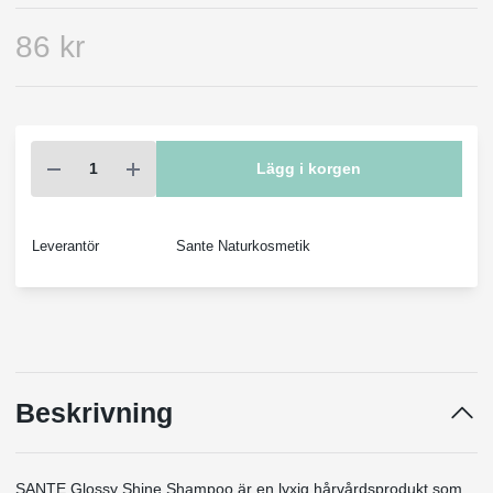
86 kr
Lägg i korgen
Leverantör
Sante Naturkosmetik
Beskrivning
SANTE Glossy Shine Shampoo är en lyxig hårvårdsprodukt som