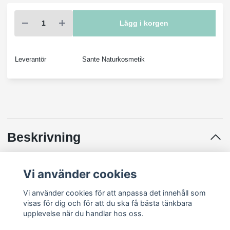
Lägg i korgen
Leverantör
Sante Naturkosmetik
Beskrivning
Vi använder cookies
SANTE Volume Lift Shampoo ger ditt hår en uppfriskande känsla
och tillför värdefull fukt. Detta unika schampo är skapad med ett
Vi använder cookies för att anpassa det innehåll som
trippelproteinkomplex och ekologiskt gojibärsextrakt, vilket stärker
visas för dig och för att du ska få bästa tänkbara
hårstrukturen inifrån och ger intensiv volym samt en studsande
upplevelse när du handlar hos oss.
känsla.
INCI: Aqua (Water)sodium coco-sulfateLauryl GlucosideCoco