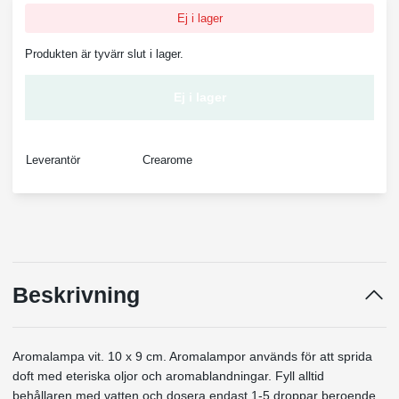
Ej i lager
Produkten är tyvärr slut i lager.
Ej i lager
Leverantör
Crearome
Beskrivning
Aromalampa vit. 10 x 9 cm. Aromalampor används för att sprida
doft med eteriska oljor
och aromablandningar. Fyll alltid
behållaren med vatten och dosera endast 1-5 droppar beroende