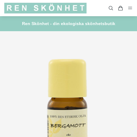
Ren Skönhet - din ekologiska skönhetsbutik