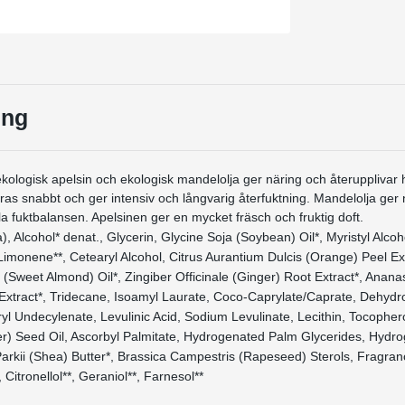
ing
kologisk apelsin och ekologisk mandelolja ger näring och återupplivar 
as snabbt och ger intensiv och långvarig återfuktning. Mandelolja ger 
la fuktbalansen. Apelsinen ger en mycket fräsch och fruktig doft.
, Alcohol* denat., Glycerin, Glycine Soja (Soybean) Oil*, Myristyl Alcoh
 Limonene**, Cetearyl Alcohol, Citrus Aurantium Dulcis (Orange) Peel Ex
(Sweet Almond) Oil*, Zingiber Officinale (Ginger) Root Extract*, Anana
t Extract*, Tridecane, Isoamyl Laurate, Coco-Caprylate/Caprate, Dehy
l Undecylenate, Levulinic Acid, Sodium Levulinate, Lecithin, Tocophero
r) Seed Oil, Ascorbyl Palmitate, Hydrogenated Palm Glycerides, Hydro
rkii (Shea) Butter*, Brassica Campestris (Rapeseed) Sterols, Fragran
*, Citronellol**, Geraniol**, Farnesol**