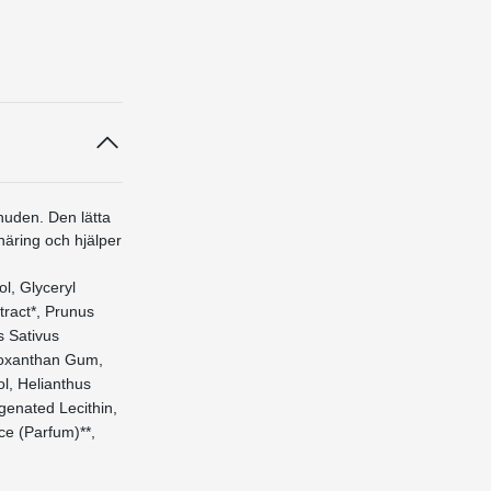
huden. Den lätta
näring och hjälper
ol, Glyceryl
tract*, Prunus
s Sativus
droxanthan Gum,
l, Helianthus
genated Lecithin,
ce (Parfum)**,