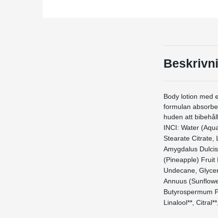
Beskrivn
Body lotion med e
formulan absorber
huden att bibehål
INCI: Water (Aqua)
Stearate Citrate,
Amygdalus Dulcis 
(Pineapple) Frui
Undecane, Glycery
Annuus (Sunflowe
Butyrospermum Pa
Linalool**, Citral*