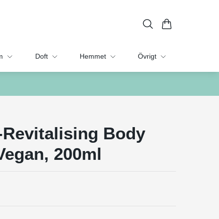
m
Doft
Hemmet
Övrigt
-Revitalising Body
Vegan, 200ml