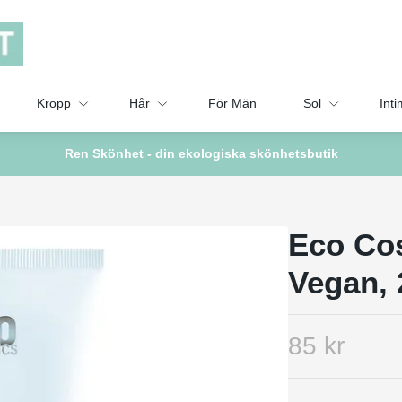
Kropp
Hår
För Män
Sol
Inti
Ren Skönhet - din ekologiska skönhetsbutik
Eco Co
Vegan, 
85 kr