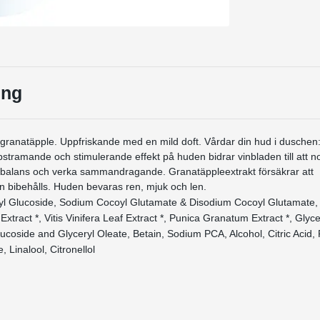
ing
granatäpple. Uppfriskande med en mild doft. Vårdar din hud i duschen
pstramande och stimulerande effekt på huden bidrar vinbladen till att n
sbalans och verka sammandragande. Granatäppleextrakt försäkrar att
n bibehålls. Huden bevaras ren, mjuk och len.
yl Glucoside, Sodium Cocoyl Glutamate & Disodium Cocoyl Glutamate,
xtract *, Vitis Vinifera Leaf Extract *, Punica Granatum Extract *, Glyc
ucoside and Glyceryl Oleate, Betain, Sodium PCA, Alcohol, Citric Acid, P
 Linalool, Citronellol