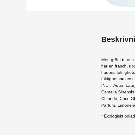
Beskrivn
Med grönt te och 
har en fräsch, up
hudens fuktighet
fuktighetsbalanse
INCI: Aqua, Laur
Camelia Sinensis E
Chloride, Coco Gl
Parfum, Limonene,
* Ekologiskt odlad