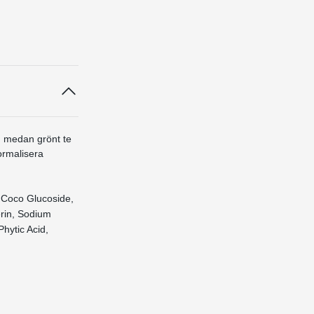
: medan grönt te
ormalisera
 Coco Glucoside,
erin, Sodium
hytic Acid,