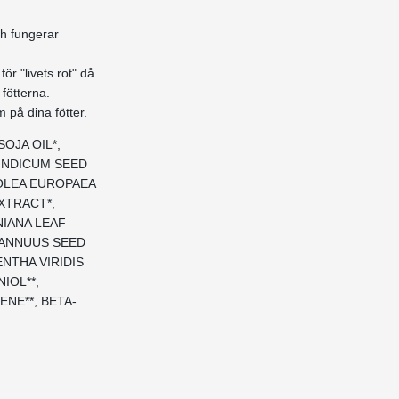
h fungerar
ör "livets rot" då
fötterna.
 på dina fötter.
OJA OIL*,
INDICUM SEED
OLEA EUROPAEA
XTRACT*,
IANA LEAF
 ANNUUS SEED
ENTHA VIRIDIS
IOL**,
ENE**, BETA-