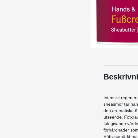
Beskrivn
Intensivt regener
sheasmör tar han
den aromatiska ör
utseende. Fotkrä
fuktgivande vårdi
förhårdnader som
Rättvisemärkt man