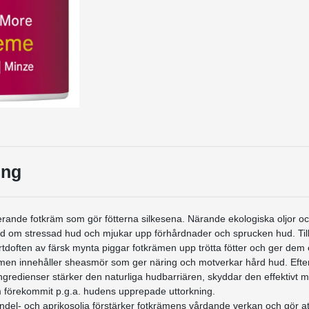
ing
erande fotkräm som gör fötterna silkesena. Närande ekologiska oljor oc
d om stressad hud och mjukar upp förhårdnader och sprucken hud.
Ti
tdoften av färsk mynta piggar fotkrämen upp trötta fötter och ger dem e
men innehåller sheasmör som ger näring och motverkar hård hud. Eft
ngredienser stärker den naturliga hudbarriären, skyddar den effektivt m
 förekommit p.g.a. hudens upprepade uttorkning.
del- och aprikosolja förstärker fotkrämens vårdande verkan och gör a