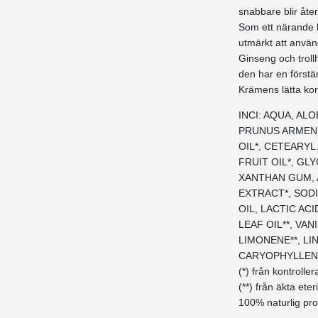
snabbare blir åter
Som ett närande 
utmärkt att anvä
Ginseng och trollh
den har en förstä
Krämens lätta kon
INCI: AQUA, AL
PRUNUS ARMENI
OIL*, CETEARY
FRUIT OIL*, G
XANTHAN GUM, 
EXTRACT*, SOD
OIL, LACTIC AC
LEAF OIL**, VAN
LIMONENE**, LI
CARYOPHYLLENE*
(*) från kontrolle
(**) från äkta eter
100% naturlig pr