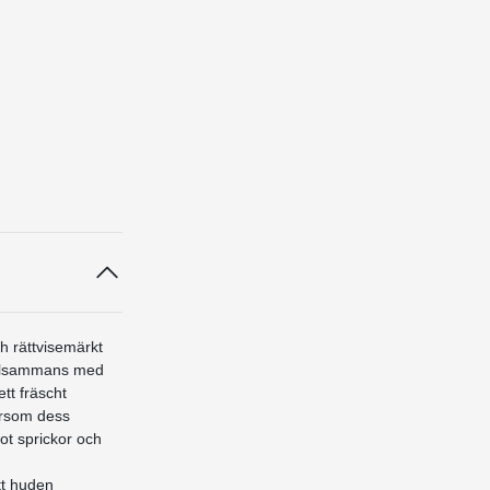
h rättvisemärkt
llsammans med
tt fräscht
ersom dess
ot sprickor och
tt huden