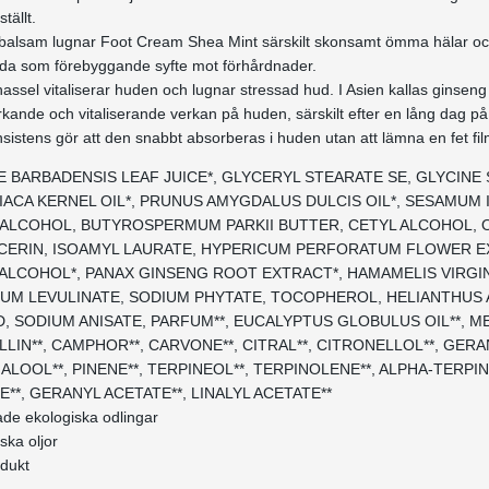
ställt.
balsam lugnar Foot Cream Shea Mint särskilt skonsamt ömma hälar oc
nda som förebyggande syfte mot förhårdnader.
assel vitaliserar huden och lugnar stressad hud. I Asien kallas ginseng f
rkande och vitaliserande verkan på huden, särskilt efter en lång dag på 
sistens gör att den snabbt absorberas i huden utan att lämna en fet film
OE BARBADENSIS LEAF JUICE*, GLYCERYL STEARATE SE, GLYCINE S
ACA KERNEL OIL*, PRUNUS AMYGDALUS DULCIS OIL*, SESAMUM 
L ALCOHOL, BUTYROSPERMUM PARKII BUTTER, CETYL ALCOHOL, 
LYCERIN, ISOAMYL LAURATE, HYPERICUM PERFORATUM FLOWER E
ALCOHOL*, PANAX GINSENG ROOT EXTRACT*, HAMAMELIS VIRGIN
IUM LEVULINATE, SODIUM PHYTATE, TOCOPHEROL, HELIANTHUS
ID, SODIUM ANISATE, PARFUM**, EUCALYPTUS GLOBULUS OIL**, M
ILLIN**, CAMPHOR**, CARVONE**, CITRAL**, CITRONELLOL**, GERAN
NALOOL**, PINENE**, TERPINEOL**, TERPINOLENE**, ALPHA-TERPIN
*, GERANYL ACETATE**, LINALYL ACETATE**
rade ekologiska odlingar
iska oljor
odukt