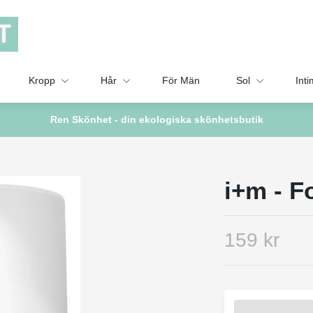
Kropp
Hår
För Män
Sol
Inti
Ren Skönhet - din ekologiska skönhetsbutik
i+m - F
159 kr