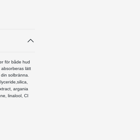
per för både hud
 absorberas lätt
 din solbränna.
yceride,silica,
xtract, argania
e, linalool, CI