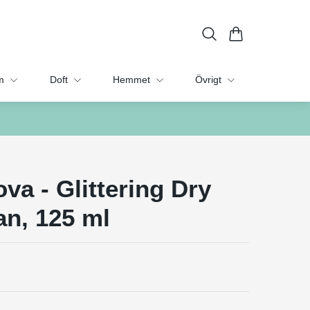
m
Doft
Hemmet
Övrigt
va - Glittering Dry
an, 125 ml