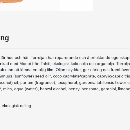
ing
ja för hud och hår. Torroljan har reparerande och återfuktande egenska
rikad med Monoï från Tahiti, ekologisk kokosolja och arganolja. Torrolja
k utan att lämna en oljig film. Oljan skyddar, ger näring och framhäver
nnuus (sunflower) seed oil*, coco caprylate/caprate, caprylic/capric trigl
conut) oil, parfum (fragrance), tocopherol, gardenia tahitensis flower e
*, mica, aqua (water), benzyl alcohol, benzyl benzoate, geraniol, limonen
n ekologisk odling