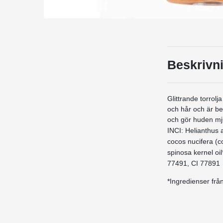
Beskrivn
Glittrande torrol
och hår och är be
och gör huden mju
INCI: Helianthus a
cocos nucifera (co
spinosa kernel oil
77491, CI 77891
*Ingredienser frå