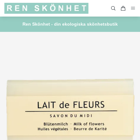
Ren Skönhet - din ekologiska skönhetsbutik