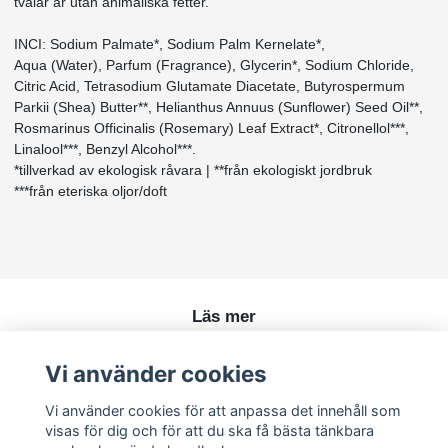
tvålar är utan animaliska fetter.
INCI: Sodium Palmate*, Sodium Palm Kernelate*,
Aqua (Water), Parfum (Fragrance), Glycerin*, Sodium Chloride,
Citric Acid, Tetrasodium Glutamate Diacetate, Butyrospermum
Parkii (Shea) Butter**, Helianthus Annuus (Sunflower) Seed Oil**,
Rosmarinus Officinalis (Rosemary) Leaf Extract*, Citronellol***,
Linalool***, Benzyl Alcohol***.
*tillverkad av ekologisk råvara | **från ekologiskt jordbruk
***från eteriska oljor/doft
Läs mer
Köpvillkor
Vi använder cookies
Kontakt
Vi använder cookies för att anpassa det innehåll som
visas för dig och för att du ska få bästa tänkbara