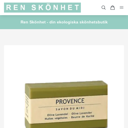
Ren Skönhet - din ekologiska skönhetsbutik