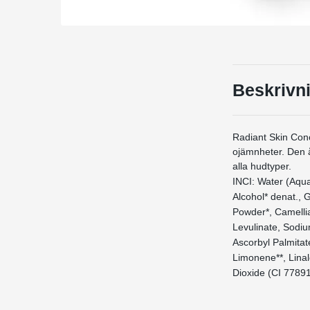
Beskrivn
Radiant Skin Conc
ojämnheter. Den å
alla hudtyper.
INCI: Water (Aqua
Alcohol* denat., 
Powder*, Camelli
Levulinate, Sodi
Ascorbyl Palmitat
Limonene**, Linal
Dioxide (CI 77891