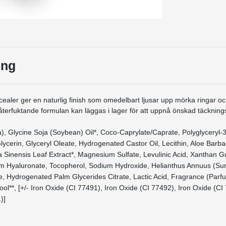
ing
ealer ger en naturlig finish som omedelbart ljusar upp mörka ringar oc
terfuktande formulan kan läggas i lager för att uppnå önskad täckning
), Glycine Soja (Soybean) Oil*, Coco-Caprylate/Caprate, Polyglyceryl-3 
Glycerin, Glyceryl Oleate, Hydrogenated Castor Oil, Lecithin, Aloe Barb
a Sinensis Leaf Extract*, Magnesium Sulfate, Levulinic Acid, Xanthan
um Hyaluronate, Tocopherol, Sodium Hydroxide, Helianthus Annuus (Sun
e, Hydrogenated Palm Glycerides Citrate, Lactic Acid, Fragrance (Parfum)
ool**, [+/- Iron Oxide (CI 77491), Iron Oxide (CI 77492), Iron Oxide (CI
)]