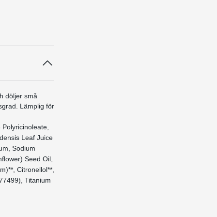
h döljer små
sgrad. Lämplig för
Polyricinoleate,
adensis Leaf Juice
 Gum, Sodium
flower) Seed Oil,
**, Citronellol**,
 77499), Titanium