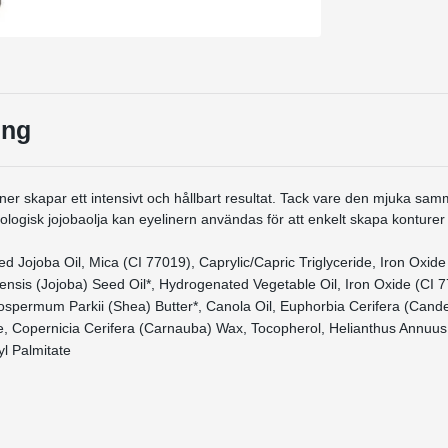
ing
iner skapar ett intensivt och hållbart resultat. Tack vare den mjuka sa
ologisk jojobaolja kan eyelinern användas för att enkelt skapa konture
d Jojoba Oil, Mica (CI 77019), Caprylic/Capric Triglyceride, Iron Oxide
sis (Jojoba) Seed Oil*, Hydrogenated Vegetable Oil, Iron Oxide (CI 7
ospermum Parkii (Shea) Butter*, Canola Oil, Euphorbia Cerifera (Candel
e, Copernicia Cerifera (Carnauba) Wax, Tocopherol, Helianthus Annuus
yl Palmitate