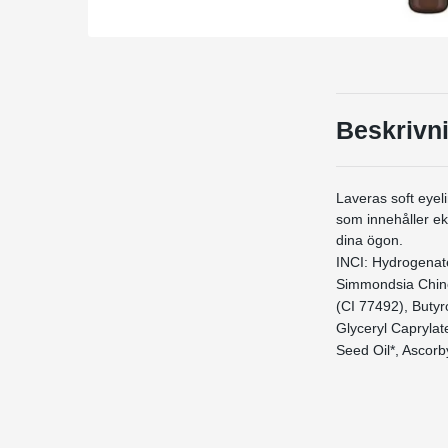
Beskrivn
Laveras soft eyel
som innehåller ek
dina ögon.
INCI: Hydrogenate
Simmondsia Chinen
(CI 77492), Butyr
Glyceryl Caprylat
Seed Oil*, Ascorb