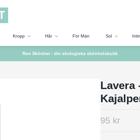
Kropp
Hår
För Män
Sol
Inti
Ren Skönhet - din ekologiska skönhetsbutik
Lavera 
Kajalp
95 kr