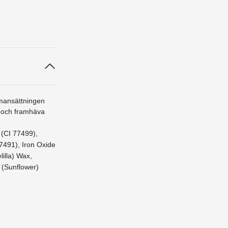
mmansättningen
r och framhäva
 (CI 77499),
7491), Iron Oxide
illa) Wax,
 (Sunflower)