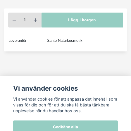
Lägg i korgen
Leverantör
Sante Naturkosmetik
Beskrivning
Vi använder cookies
Vi använder cookies för att anpassa det innehåll som
visas för dig och för att du ska få bästa tänkbara
Eyeliner pencil 02 Deep Brown med mjuka texturer - 100%
upplevelse när du handlar hos oss.
naturlig. Den krämiga formulan med ekologisk jojobaolja är lätt att
applicera och passar perfekt till alla ögonskuggslooker – eller ser
helt enkelt bra ut på egen hand.
Godkänn alla
INCI: Hydrogenated Jojoba Oil, Mica, Caprylic/Capric Triglyceride,