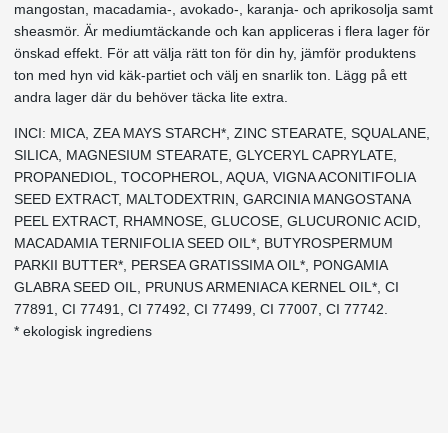
mangostan, macadamia-, avokado-, karanja- och aprikosolja samt
sheasmör. Är mediumtäckande och kan appliceras i flera lager för
önskad effekt. För att välja rätt ton för din hy, jämför produktens
ton med hyn vid käk-partiet och välj en snarlik ton. Lägg på ett
andra lager där du behöver täcka lite extra.
INCI: MICA, ZEA MAYS STARCH*, ZINC STEARATE, SQUALANE,
SILICA, MAGNESIUM STEARATE, GLYCERYL CAPRYLATE,
PROPANEDIOL, TOCOPHEROL, AQUA, VIGNA ACONITIFOLIA
SEED EXTRACT, MALTODEXTRIN, GARCINIA MANGOSTANA
PEEL EXTRACT, RHAMNOSE, GLUCOSE, GLUCURONIC ACID,
MACADAMIA TERNIFOLIA SEED OIL*, BUTYROSPERMUM
PARKII BUTTER*, PERSEA GRATISSIMA OIL*, PONGAMIA
GLABRA SEED OIL, PRUNUS ARMENIACA KERNEL OIL*, CI
77891, CI 77491, CI 77492, CI 77499, CI 77007, CI 77742.
* ekologisk ingrediens