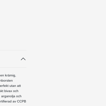
 en krämig,
onborsten
erfekt utan att
skt bivax och
, arganolja och
rtifierad
av CCPB