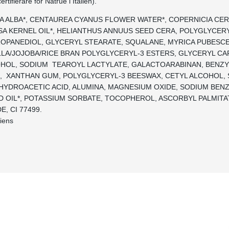
ertifierare för Natrue i Italien).
RA ALBA*, CENTAUREA CYANUS FLOWER WATER*, COPERNICIA CER
SA KERNEL OIL*, HELIANTHUS ANNUUS SEED CERA, POLYGLYCER
ROPANEDIOL, GLYCERYL STEARATE, SQUALANE, MYRICA PUBESC
LLA/JOJOBA/RICE BRAN POLYGLYCERYL-3 ESTERS, GLYCERYL CA
HOL, SODIUM TEAROYL LACTYLATE, GALACTOARABINAN, BENZY
, XANTHAN GUM, POLYGLYCERYL-3 BEESWAX, CETYL ALCOHOL,
HYDROACETIC ACID, ALUMINA, MAGNESIUM OXIDE, SODIUM BENZ
 OIL*, POTASSIUM SORBATE, TOCOPHEROL, ASCORBYL PALMITA
, CI 77499.
diens