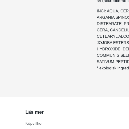
srl (ackrediterad c
INCI: AQUA, CE
ARGANIA SPINO
DISTEARATE, P
CERA, CANDELI
CETEARYL ALCO
JOJOBA ESTERS
HYDROXIDE, DE
COMMUNIS SEED
SATIVUM PEPTIDE
* ekologisk ingre
Läs mer
Köpvillkor