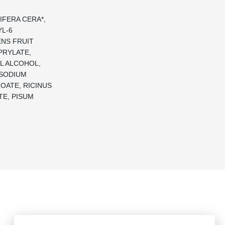
IFERA CERA*,
YL-6
ENS FRUIT
PRYLATE,
L ALCOHOL,
 SODIUM
OATE, RICINUS
TE, PISUM