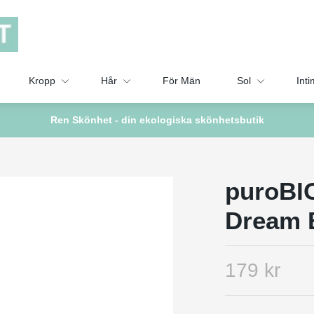
Kropp
Hår
För Män
Sol
Inti
Ren Skönhet - din ekologiska skönhetsbutik
puroBI
Dream 
179 kr