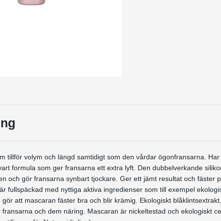
ing
 tillför volym och längd samtidigt som den vårdar ögonfransarna. Har
art formula som ger fransarna ett extra lyft. Den dubbelverkande silik
n och gör fransarna synbart tjockare.
Ger ett jämt resultat och fäster p
r fullspäckad med nyttiga aktiva ingredienser som till exempel ekologi
ör att mascaran fäster bra och blir krämig. Ekologiskt blåklintsextrakt
ker fransarna och dem näring. Mascaran är
nickeltestad
och
ekologiskt ce