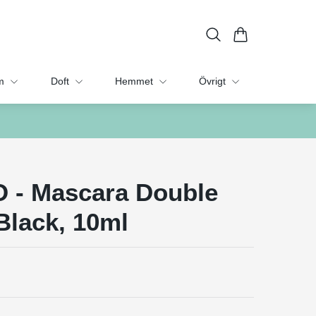
m
Doft
Hemmet
Övrigt
O - Mascara Double
Black, 10ml