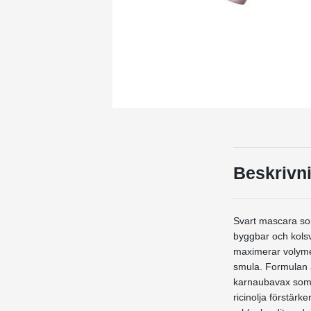
Beskrivn
Svart mascara som
byggbar och kolsv
maximerar volyme
smula.
Formulan ä
karnaubavax som g
ricinolja förstär