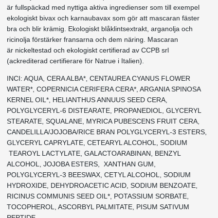
är fullspäckad med nyttiga aktiva ingredienser som till exempel
ekologiskt bivax och karnaubavax som gör att mascaran fäster
bra och blir krämig. Ekologiskt blåklintsextrakt, arganolja och
ricinolja förstärker fransarna och dem näring. Mascaran
är
nickeltestad
och
ekologiskt certifierad
av CCPB srl
(ackrediterad certifierare för Natrue i Italien).
INCI: AQUA, CERA ALBA*, CENTAUREA CYANUS FLOWER
WATER*, COPERNICIA CERIFERA CERA*, ARGANIA SPINOSA
KERNEL OIL*, HELIANTHUS ANNUUS SEED CERA,
POLYGLYCERYL-6 DISTEARATE, PROPANEDIOL, GLYCERYL
STEARATE, SQUALANE, MYRICA PUBESCENS FRUIT CERA,
CANDELILLA/JOJOBA/RICE BRAN POLYGLYCERYL-3 ESTERS,
GLYCERYL CAPRYLATE, CETEARYL ALCOHOL, SODIUM
TEAROYL LACTYLATE, GALACTOARABINAN, BENZYL
ALCOHOL, JOJOBA ESTERS, XANTHAN GUM,
POLYGLYCERYL-3 BEESWAX, CETYL ALCOHOL, SODIUM
HYDROXIDE, DEHYDROACETIC ACID, SODIUM BENZOATE,
RICINUS COMMUNIS SEED OIL*, POTASSIUM SORBATE,
TOCOPHEROL, ASCORBYL PALMITATE, PISUM SATIVUM
PEPTIDE