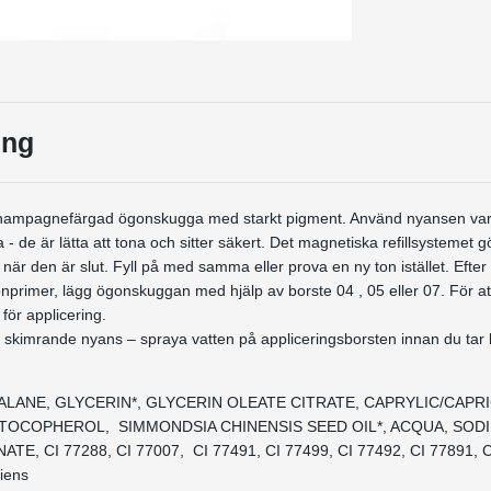
ing
hampagnefärgad ögonskugga med starkt pigment. Använd nyansen var f
 de är lätta att tona och sitter säkert. Det magnetiska refillsystemet gö
när den är slut. Fyll på med samma eller prova en ny ton istället. Efter 
onprimer, lägg ögonskuggan med hjälp av borste 04 , 05 eller 07. För att
 för applicering.
a skimrande nyans – spraya vatten på appliceringsborsten innan du tar
UALANE, GLYCERIN*, GLYCERIN OLEATE CITRATE, CAPRYLIC/CAPR
 TOCOPHEROL, SIMMONDSIA CHINENSIS SEED OIL*, ACQUA, SODI
TE, CI 77288, CI 77007, CI 77491, CI 77499, CI 77492, CI 77891, 
diens