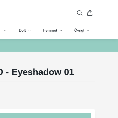
m
Doft
Hemmet
Övrigt
O - Eyeshadow 01