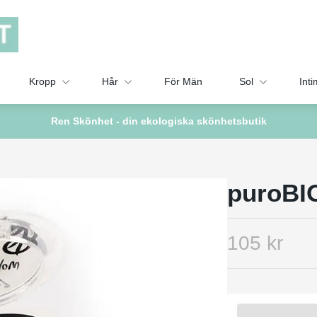
Kropp
Hår
För Män
Sol
Inti
Ren Skönhet - din ekologiska skönhetsbutik
puroBI
105 kr