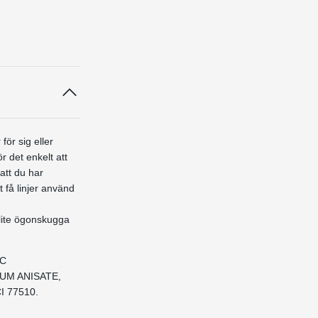
ör sig eller
r det enkelt att
att du har
 få linjer använd
 lite ögonskugga
IC
UM ANISATE,
CI 77510.