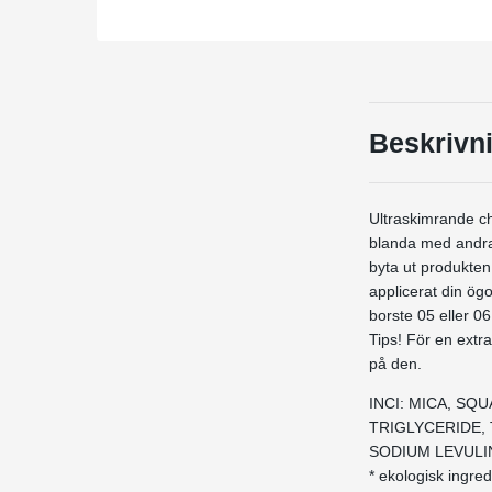
Beskrivn
Ultraskimrande c
blanda med andra -
byta ut produkten 
applicerat din ög
borste 05 eller 06
Tips! För en extr
på den.
INCI: MICA, SQ
TRIGLYCERIDE,
SODIUM LEVULINA
* ekologisk ingre