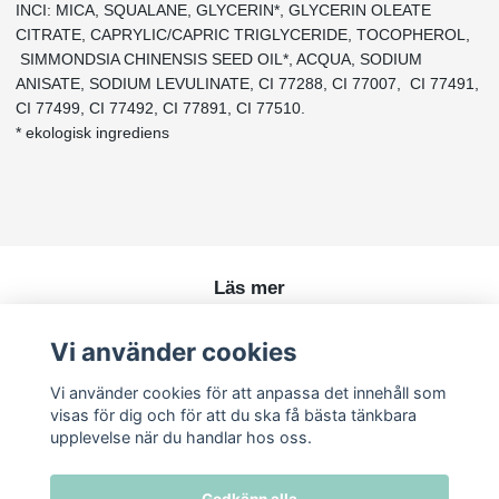
INCI: MICA, SQUALANE, GLYCERIN*, GLYCERIN OLEATE
CITRATE, CAPRYLIC/CAPRIC TRIGLYCERIDE, TOCOPHEROL,
SIMMONDSIA CHINENSIS SEED OIL*, ACQUA, SODIUM
ANISATE, SODIUM LEVULINATE, CI 77288, CI 77007, CI 77491,
CI 77499, CI 77492, CI 77891, CI 77510.
* ekologisk ingrediens
Läs mer
Köpvillkor
Vi använder cookies
Kontakt
Vi använder cookies för att anpassa det innehåll som
visas för dig och för att du ska få bästa tänkbara
upplevelse när du handlar hos oss.
Godkänn alla