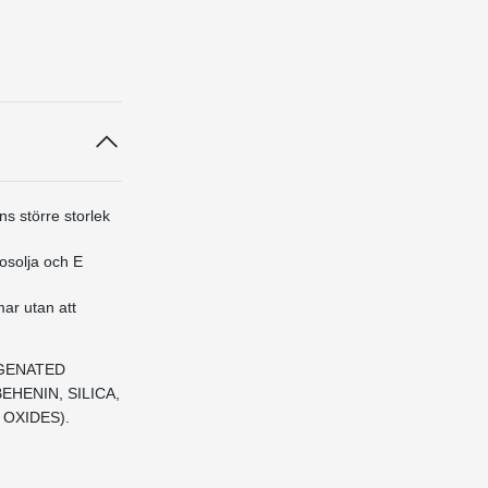
s större storlek
osolja och E
mar utan att
OGENATED
HENIN, SILICA,
 OXIDES).