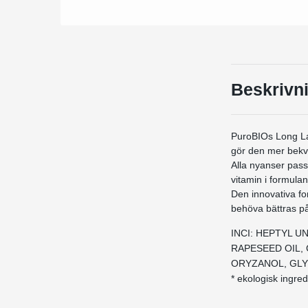
Beskrivn
PuroBIOs Long Las
gör den mer bekv
Alla nyanser pas
vitamin i formula
Den innovativa for
behöva bättras på
INCI: HEPTYL 
RAPESEED OIL, 
ORYZANOL, GLYC
* ekologisk ingre