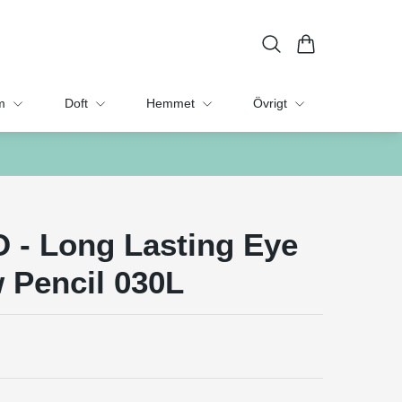
m
Doft
Hemmet
Övrigt
 - Long Lasting Eye
 Pencil 030L