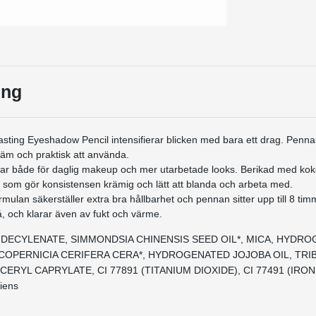
ing
ting Eyeshadow Pencil intensifierar blicken med bara ett drag. Pennan
äm och praktisk att använda.
sar både för daglig makeup och mer utarbetade looks. Berikad med kok
n som gör konsistensen krämig och lätt att blanda och arbeta med.
mulan säkerställer extra bra hållbarhet och pennan sitter upp till 8 tim
, och klarar även av fukt och värme.
UNDECYLENATE, SIMMONDSIA CHINENSIS SEED OIL*, MICA, HYDR
COPERNICIA CERIFERA CERA*, HYDROGENATED JOJOBA OIL, TRIBE
ERYL CAPRYLATE, CI 77891 (TITANIUM DIOXIDE), CI 77491 (IRON
diens