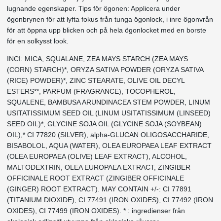
lugnande egenskaper. Tips för ögonen: Applicera under
ögonbrynen för att lyfta fokus från tunga ögonlock, i inre ögonvrån
för att öppna upp blicken och på hela ögonlocket med en borste
för en solkysst look.
INCI: MICA, SQUALANE, ZEA MAYS STARCH (ZEA MAYS
(CORN) STARCH)*, ORYZA SATIVA POWDER (ORYZA SATIVA
(RICE) POWDER)*, ZINC STEARATE, OLIVE OIL DECYL
ESTERS**, PARFUM (FRAGRANCE), TOCOPHEROL,
SQUALENE, BAMBUSA ARUNDINACEA STEM POWDER, LINUM
USITATISSIMUM SEED OIL (LINUM USITATISSIMUM (LINSEED)
SEED OIL)*, GLYCINE SOJA OIL (GLYCINE SOJA (SOYBEAN)
OIL),* CI 77820 (SILVER), alpha-GLUCAN OLIGOSACCHARIDE,
BISABOLOL, AQUA (WATER), OLEA EUROPAEA LEAF EXTRACT
(OLEA EUROPAEA (OLIVE) LEAF EXTRACT), ALCOHOL,
MALTODEXTRIN, OLEA EUROPAEA EXTRACT, ZINGIBER
OFFICINALE ROOT EXTRACT (ZINGIBER OFFICINALE
(GINGER) ROOT EXTRACT). MAY CONTAIN +/-: CI 77891
(TITANIUM DIOXIDE), CI 77491 (IRON OXIDES), CI 77492 (IRON
OXIDES), CI 77499 (IRON OXIDES). * : ingredienser från