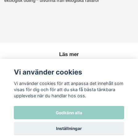
ekologisk odling** utvunna från eklogiska råvaror
Läs mer
Köpvillkor
Vi använder cookies
Kontakt
Vi använder cookies för att anpassa det innehåll som
visas för dig och för att du ska få bästa tänkbara
upplevelse när du handlar hos oss.
Godkänn alla
Inställningar
© 2026 Ren Skönhet