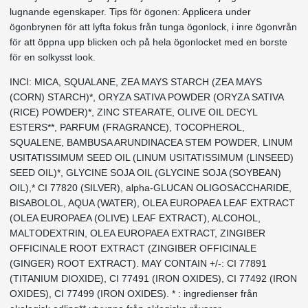
lugnande egenskaper. Tips för ögonen: Applicera under
ögonbrynen för att lyfta fokus från tunga ögonlock, i inre ögonvrån
för att öppna upp blicken och på hela ögonlocket med en borste
för en solkysst look.
INCI: MICA, SQUALANE, ZEA MAYS STARCH (ZEA MAYS
(CORN) STARCH)*, ORYZA SATIVA POWDER (ORYZA SATIVA
(RICE) POWDER)*, ZINC STEARATE, OLIVE OIL DECYL
ESTERS**, PARFUM (FRAGRANCE), TOCOPHEROL,
SQUALENE, BAMBUSA ARUNDINACEA STEM POWDER, LINUM
USITATISSIMUM SEED OIL (LINUM USITATISSIMUM (LINSEED)
SEED OIL)*, GLYCINE SOJA OIL (GLYCINE SOJA (SOYBEAN)
OIL),* CI 77820 (SILVER), alpha-GLUCAN OLIGOSACCHARIDE,
BISABOLOL, AQUA (WATER), OLEA EUROPAEA LEAF EXTRACT
(OLEA EUROPAEA (OLIVE) LEAF EXTRACT), ALCOHOL,
MALTODEXTRIN, OLEA EUROPAEA EXTRACT, ZINGIBER
OFFICINALE ROOT EXTRACT (ZINGIBER OFFICINALE
(GINGER) ROOT EXTRACT). MAY CONTAIN +/-: CI 77891
(TITANIUM DIOXIDE), CI 77491 (IRON OXIDES), CI 77492 (IRON
OXIDES), CI 77499 (IRON OXIDES). * : ingredienser från