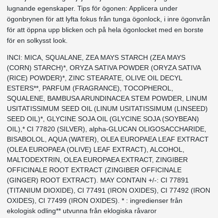
lugnande egenskaper. Tips för ögonen: Applicera under
ögonbrynen för att lyfta fokus från tunga ögonlock, i inre ögonvrån
för att öppna upp blicken och på hela ögonlocket med en borste
för en solkysst look.
INCI: MICA, SQUALANE, ZEA MAYS STARCH (ZEA MAYS
(CORN) STARCH)*, ORYZA SATIVA POWDER (ORYZA SATIVA
(RICE) POWDER)*, ZINC STEARATE, OLIVE OIL DECYL
ESTERS**, PARFUM (FRAGRANCE), TOCOPHEROL,
SQUALENE, BAMBUSA ARUNDINACEA STEM POWDER, LINUM
USITATISSIMUM SEED OIL (LINUM USITATISSIMUM (LINSEED)
SEED OIL)*, GLYCINE SOJA OIL (GLYCINE SOJA (SOYBEAN)
OIL),* CI 77820 (SILVER), alpha-GLUCAN OLIGOSACCHARIDE,
BISABOLOL, AQUA (WATER), OLEA EUROPAEA LEAF EXTRACT
(OLEA EUROPAEA (OLIVE) LEAF EXTRACT), ALCOHOL,
MALTODEXTRIN, OLEA EUROPAEA EXTRACT, ZINGIBER
OFFICINALE ROOT EXTRACT (ZINGIBER OFFICINALE
(GINGER) ROOT EXTRACT). MAY CONTAIN +/-: CI 77891
(TITANIUM DIOXIDE), CI 77491 (IRON OXIDES), CI 77492 (IRON
OXIDES), CI 77499 (IRON OXIDES). * : ingredienser från
ekologisk odling** utvunna från eklogiska råvaror