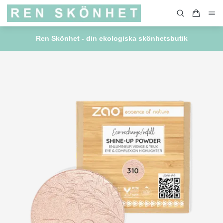
Ren Skönhet - din ekologiska skönhetsbutik