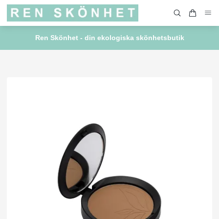
Ren Skönhet - din ekologiska skönhetsbutik