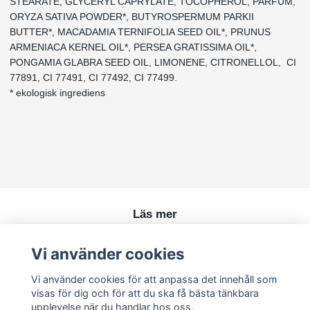
STEARATE, GLYCERYL CAPRYLATE, TOCOPHEROL, PARFUM,
ORYZA SATIVA POWDER*, BUTYROSPERMUM PARKII
BUTTER*, MACADAMIA TERNIFOLIA SEED OIL*, PRUNUS
ARMENIACA KERNEL OIL*, PERSEA GRATISSIMA OIL*,
PONGAMIA GLABRA SEED OIL, LIMONENE, CITRONELLOL, CI
77891, CI 77491, CI 77492, CI 77499.
* ekologisk ingrediens
Läs mer
Köpvillkor
Vi använder cookies
Kontakt
Vi använder cookies för att anpassa det innehåll som
visas för dig och för att du ska få bästa tänkbara
upplevelse när du handlar hos oss.