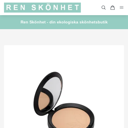
Ren Skönhet - din ekologiska skönhetsbutik