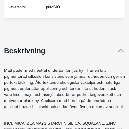
Leverantör
puroBIO
Beskrivning
Matt puder med neutral underton för ljus hy .
Har en lätt
pigmenterad silkeslen konsistens som jämnar ut huden och ger en
perfekt täckning.
Återfuktande ekologiska växtoljor och naturliga
pigment underlättar applicering och torkar inte ut huden. Tack
vare kisel, majs- och rismjöl absorberar pudret talgöverskott och
motverkar blank hy. Applicera med
borste
på de områden i
ansiktet brukar bli blankt och sedan även övriga delen av ansiktet.
INCI: MICA, ZEA MAYS STARCH*, SILICA, SQUALANE, ZINC