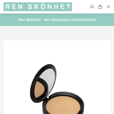
Ren Skönhet - din ekologiska skönhetsbutik