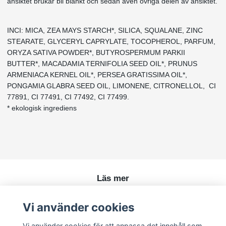
ansiktet brukar bli blankt och sedan även övriga delen av ansiktet.
INCI: MICA, ZEA MAYS STARCH*, SILICA, SQUALANE, ZINC
STEARATE, GLYCERYL CAPRYLATE, TOCOPHEROL, PARFUM,
ORYZA SATIVA POWDER*, BUTYROSPERMUM PARKII
BUTTER*, MACADAMIA TERNIFOLIA SEED OIL*, PRUNUS
ARMENIACA KERNEL OIL*, PERSEA GRATISSIMA OIL*,
PONGAMIA GLABRA SEED OIL, LIMONENE, CITRONELLOL, CI
77891, CI 77491, CI 77492, CI 77499.
* ekologisk ingrediens
Läs mer
Köpvillkor
Vi använder cookies
Kontakt
Vi använder cookies för att anpassa det innehåll som