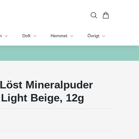
m
Doft
Hemmet
Övrigt
 Löst Mineralpuder
 Light Beige, 12g