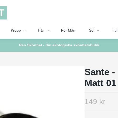
Kropp
Hår
För Män
Sol
Inti
Ren Skönhet - din ekologiska skönhetsbutik
Sante -
Matt 01
149 kr