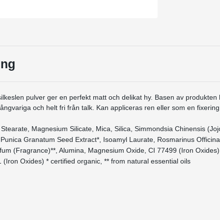
ing
lkeslen pulver ger en perfekt matt och delikat hy. Basen av produkten ka
ångvariga och helt fri från talk. Kan appliceras ren eller som en fixerin
c Stearate, Magnesium Silicate, Mica, Silica, Simmondsia Chinensis (Joj
 Punica Granatum Seed Extract*, Isoamyl Laurate, Rosmarinus Officina
rfum (Fragrance)**, Alumina, Magnesium Oxide, CI 77499 (Iron Oxides)
(Iron Oxides) * certified organic, ** from natural essential oils