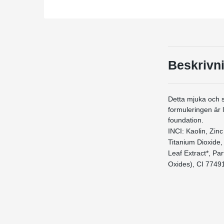
Beskrivn
Detta mjuka och si
formuleringen är l
foundation.
INCI: Kaolin, Zin
Titanium Dioxide,
Leaf Extract*, Pa
Oxides), CI 77491 