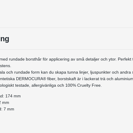
ing
 med rundade borsthår för applicering av små detaljer och ytor. Perfekt 
stens.
a och rundade form kan du skapa tunna linjer, ljuspunkter och andra s
ntetiska DERMOCURA® fiber, borstskaft är i lackerat trä och aluminiu
ologiskt testade, allergivänliga och 100% Cruelty Free.
ngd: 174 mm
,2 mm
d: 7 mm