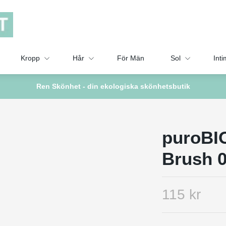
Kropp
Hår
För Män
Sol
Inti
Ren Skönhet - din ekologiska skönhetsbutik
puroBIO 
Brush 
115 kr