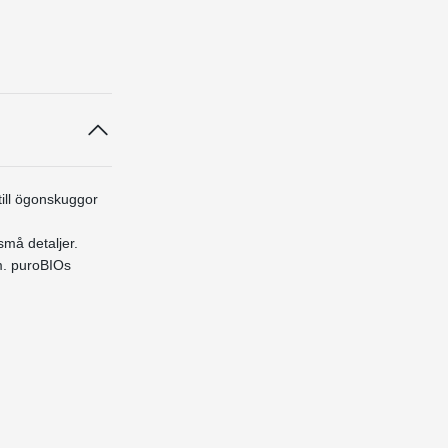
till ögonskuggor
må detaljer.
m. puroBIOs