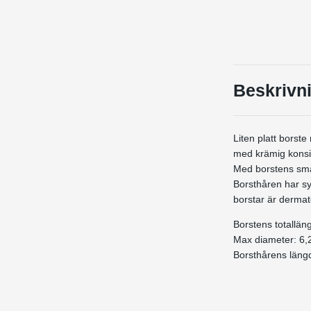
Beskrivn
Liten platt borste
med krämig konsi
Med borstens smal
Borsthåren har sy
borstar är dermat
Borstens totallä
Max diameter: 6
Borsthårens läng