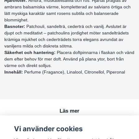
Hjärtnoter:
Ambra, muskatellsalvia och ros. Hjärtat präglas av
ambrans balsamiska värme, kompletterad av salvians örtiga och
lätt myskiga karaktär samt rosens subtila och balanserade
blommighet.
Basnoter:
Patchouli, sandelträ, cederträ och vanilj. Avslutet är
djupt och meditativt – patchoulins jordighet möter sandelträdets
krämiga mjukhet och cederträdets torra elegans avrundat av
vaniljens milda och diskreta sötma.
Säkerhet och hantering:
Placera doftpinnarna i flaskan och vänd
dem efter behov för mer doft. Använd på plana ytor, bort från
värme och direkt solljus.
Innehåll:
Perfume (Fragance), Linalool, Citronellol, Piperonal
Läs mer
Köpvillkor
Vi använder cookies
Kontakt