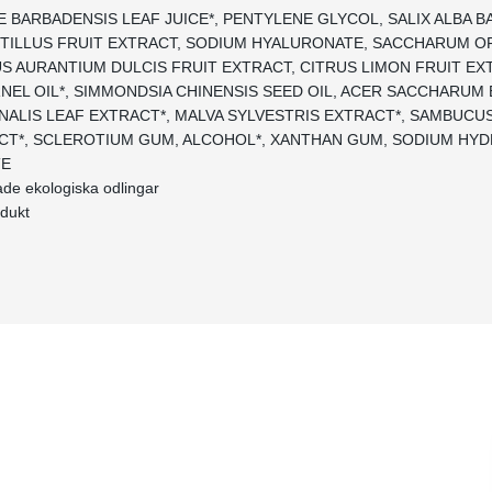
OE BARBADENSIS LEAF JUICE*, PENTYLENE GLYCOL, SALIX ALBA B
TILLUS FRUIT EXTRACT, SODIUM HYALURONATE, SACCHARUM O
US AURANTIUM DULCIS FRUIT EXTRACT, CITRUS LIMON FRUIT EX
NEL OIL*, SIMMONDSIA CHINENSIS SEED OIL, ACER SACCHARUM 
INALIS LEAF EXTRACT*, MALVA SYLVESTRIS EXTRACT*, SAMBUCU
T*, SCLEROTIUM GUM, ALCOHOL*, XANTHAN GUM, SODIUM HYD
TE
rade ekologiska odlingar
odukt