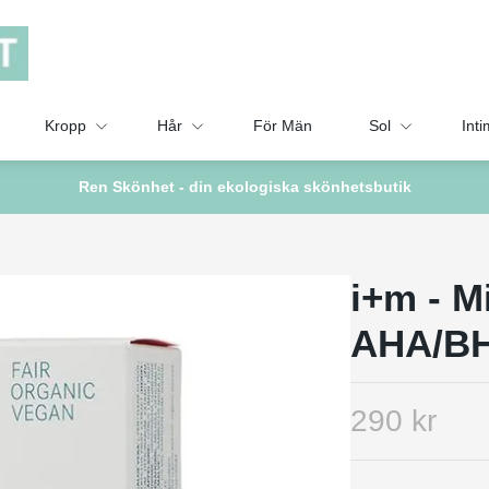
Kropp
Hår
För Män
Sol
Inti
Ren Skönhet - din ekologiska skönhetsbutik
i+m - M
AHA/BH
290 kr