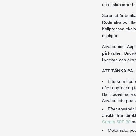
och balanserar h
Serumet är berika
Rödmalva och flä
Kallpressad ekolo
mjukgör.
Användning: Appli
på kvällen. Undvi
i veckan och öka 
ATT TÄNKA PÅ:
Eftersom hude
efter applicering
När huden har van
Använd inte prod
Efter användni
ansikte från dire
Cream SPF 30
me
Mekaniska pee