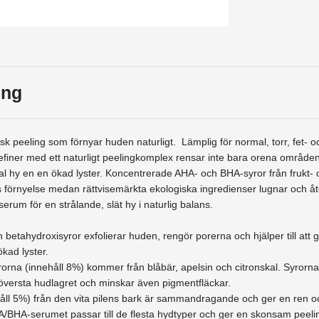
ing
 peeling som förnyar huden naturligt. Lämplig för normal, torr, fet- o
ner med ett naturligt peelingkomplex rensar inte bara orena områden 
mal hy en en ökad lyster. Koncentrerade AHA- och BHA-syror från frukt- 
 förnyelse medan rättvisemärkta ekologiska ingredienser lugnar och åter
serum för en strålande, slät hy i naturlig balans.
h betahydroxisyror exfolierar huden, rengör porerna och hjälper till att
kad lyster.
orna (innehåll 8%) kommer från blåbär, apelsin och citronskal. Syrorn
 översta hudlagret och minskar även pigmentfläckar.
ll 5%) från den vita pilens bark är sammandragande och ger en ren oc
/BHA-serumet passar till de flesta hydtyper och ger en skonsam peeli