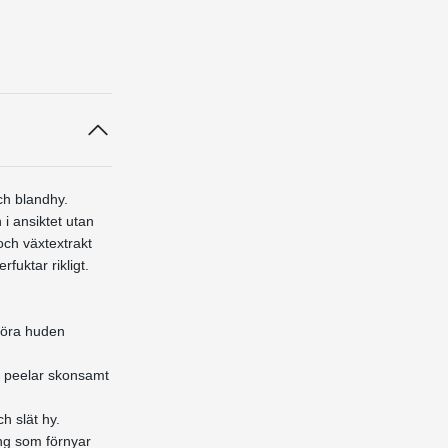
ch blandhy.
i ansiktet utan
och växtextrakt
fuktar rikligt.
 göra huden
a peelar skonsamt
h slät hy.
ng som förnyar