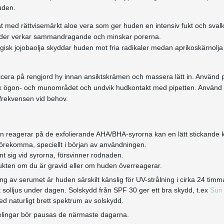
uden.
t med rättvisemärkt aloe vera som ger huden en intensiv fukt och svalk
der verkar sammandragande och minskar porerna.
gisk jojobaolja skyddar huden mot fria radikaler medan aprikoskärnolj
cera på rengjord hy innan ansiktskrämen och massera lätt in. Använd 
k ögon- och munområdet och undvik hudkontakt med pipetten. Använd in
frekvensen vid behov.
n reagerar på de exfolierande AHA/BHA-syrorna kan en lätt stickande 
 förekomma, speciellt i början av användningen.
t sig vid syrorna, försvinner rodnaden.
ukten om du är gravid eller om huden överreagerar.
ng av serumet är huden särskilt känslig för UV-strålning i cirka 24 timma
kt solljus under dagen. Solskydd från SPF 30 ger ett bra skydd, t.ex
Sun 
d naturligt brett spektrum av solskydd.
lingar bör pausas de närmaste dagarna.