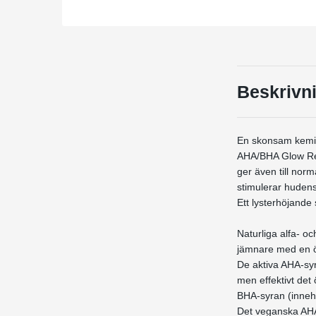
Beskrivn
En skonsam kemisk
AHA/BHA Glow Refi
ger även till nor
stimulerar hudens
Ett lysterhöjande 
Naturliga alfa- oc
jämnare med en ö
De aktiva AHA-syr
men effektivt det
BHA-syran (innehå
Det veganska AHA