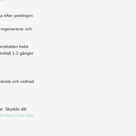
a efter peelingen.
a regenererar och
produkten helst
itialt 1-2 gånger
känsla och rodnad
r. Skydda ditt
Protect Face Sun