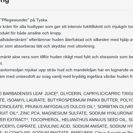
 "Pflegewunder" på Tyska.
 kräm för alla hudtyper som ger ett intensiv fukttillskott och mjukgör to
dukt för både ansikte och kropp.
allväderskräm" efterlämnar huden återfuktad och silkeslen med hjälp av
jor som absorberas lätt och skyddar mot uttorkning.
semärkt aloe vera som tillför huden rikligt med fukt och sheasmör som 
t.
havtornsoljan mjukar upp sträv hud och mandeloljan har en lugnande v
äm med unisexdoft av svag vanilj med kryddig ingefära vårdar huden från
OE BARBADENSIS LEAF JUICE*, GLYCERIN, CAPRYLIC/CAPRIC TRIG
E, ISOAMYL LAURATE, BUTYROSPERMUM PARKII BUTTER, POLY
ICINOLEATE, PRUNUS AMYGDALUS DULCIS OIL*, SORBITAN OLIVA
UIT OIL*, ZINC PCA, MAGNESIUM SULFATE, SODIUM HYALURONAT
R EXTRACT*, TOCOPHEROL, HELIANTHUS ANNUUS SEED OIL, S
YCERYL CAPRATE, LEVULINIC ACID, SODIUM ANISATE, SODIUM H
 ALCOHOL****, SODIUM PHYTATE, PARFUM***, Citrus Aurantium Peel O