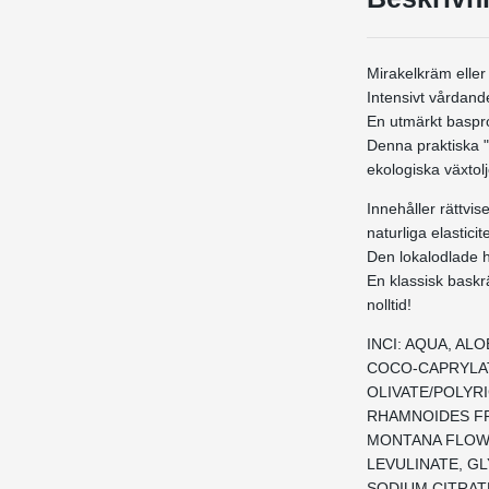
Mirakelkräm eller
Intensivt vårdande
En utmärkt baspro
Denna praktiska "
ekologiska växtol
Innehåller rättvi
naturliga elasticite
Den lokalodlade 
En klassisk baskr
nolltid!
INCI: AQUA, AL
COCO-CAPRYLAT
OLIVATE/POLYR
RHAMNOIDES FR
MONTANA FLOWE
LEVULINATE, GL
SODIUM CITRATE,