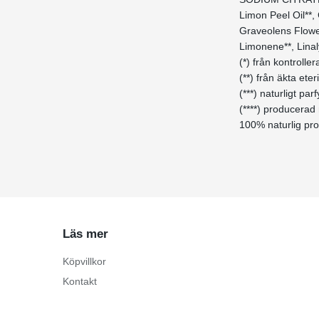
Limon Peel Oil**,
Graveolens Flower 
Limonene**, Linaly
(*) från kontrolle
(**) från äkta eter
(***) naturligt p
(****) producerad
100% naturlig pr
Läs mer
Köpvillkor
Kontakt