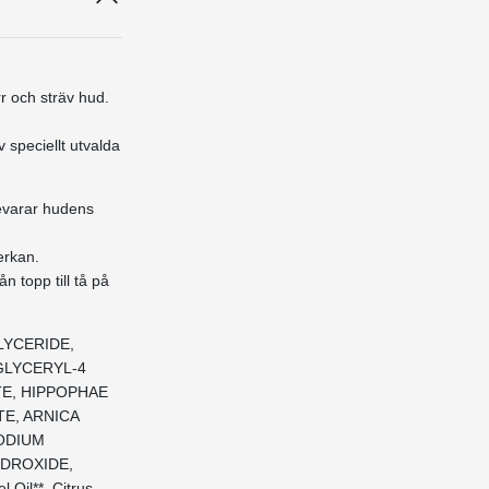
rr och sträv hud.
 speciellt utvalda
bevarar hudens
erkan.
 topp till tå på
LYCERIDE,
GLYCERYL-4
TE, HIPPOPHAE
E, ARNICA
ODIUM
YDROXIDE,
il**, Citrus