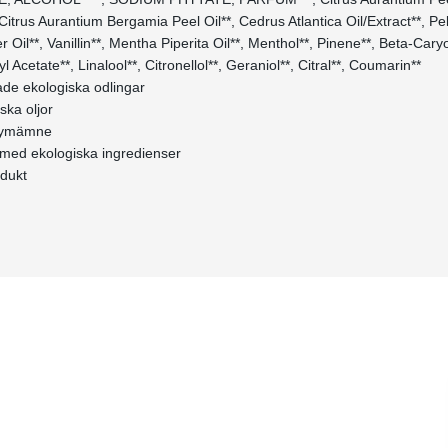
 Citrus Aurantium Bergamia Peel Oil**, Cedrus Atlantica Oil/Extract**, P
Oil**, Vanillin**, Mentha Piperita Oil**, Menthol**, Pinene**, Beta-Cary
l Acetate**, Linalool**, Citronellol**, Geraniol**, Citral**, Coumarin**
rade ekologiska odlingar
iska oljor
arfymämne
 med ekologiska ingredienser
odukt