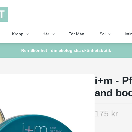
Kropp
Hår
För Män
Sol
Inti
Ren Skönhet - din ekologiska skönhetsbutik
i+m - P
and bo
175 kr