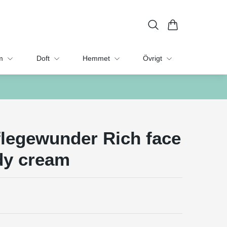
m
Doft
Hemmet
Övrigt
flegewunder Rich face
dy cream