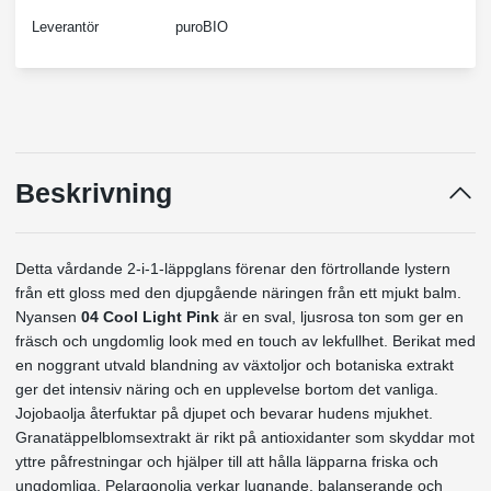
Leverantör
puroBIO
Beskrivning
Detta vårdande 2-i-1-läppglans förenar den förtrollande lystern
från ett gloss med den djupgående näringen från ett mjukt balm.
Nyansen
04 Cool Light Pink
är en sval, ljusrosa ton som ger en
fräsch och ungdomlig look med en touch av lekfullhet. Berikat med
en noggrant utvald blandning av växtoljor och botaniska extrakt
ger det intensiv näring och en upplevelse bortom det vanliga.
Jojobaolja återfuktar på djupet och bevarar hudens mjukhet.
Granatäppelblomsextrakt är rikt på antioxidanter som skyddar mot
yttre påfrestningar och hjälper till att hålla läpparna friska och
ungdomliga. Pelargonolja verkar lugnande, balanserande och