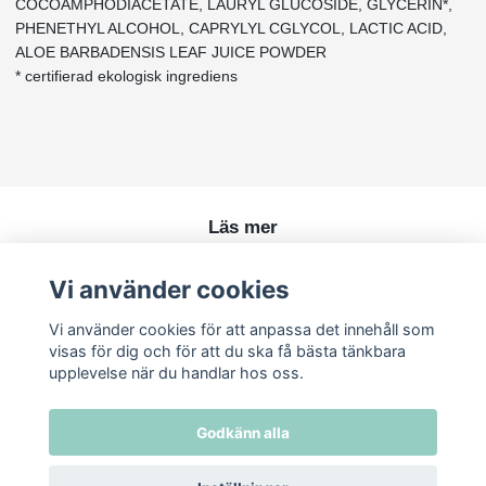
COCOAMPHODIACETATE, LAURYL GLUCOSIDE, GLYCERIN*,
PHENETHYL ALCOHOL, CAPRYLYL CGLYCOL, LACTIC ACID,
ALOE BARBADENSIS LEAF JUICE POWDER
* certifierad ekologisk ingrediens
Läs mer
Köpvillkor
Vi använder cookies
Kontakt
Vi använder cookies för att anpassa det innehåll som
visas för dig och för att du ska få bästa tänkbara
upplevelse när du handlar hos oss.
Godkänn alla