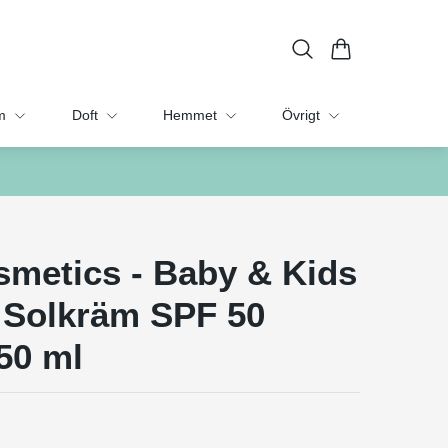
m
Doft
Hemmet
Övrigt
metics - Baby & Kids
 Solkräm SPF 50
50 ml