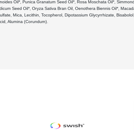
ides Oil*, Punica Granatum Seed Oil*, Rosa Moschata Oil*, Simmond
icum Seed Oil*, Oryza Sativa Bran Oil, Oenothera Biennis Oil*, Macada
lfate, Mica, Lecithin, Tocopherol, Dipotassium Glycyrrhizate, Bisabolol
Acid, Alumina (Corundum).