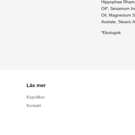
Hippophae Rhamno
Oil*, Sesamum Ind
Oil, Magnesium Su
Acetate, Stearic 
*Ekologisk
Läs mer
Köpvillkor
Kontakt