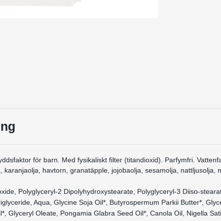
ing
dsfaktor för barn. Med fysikaliskt filter (titandioxid). Parfymfri. Vatten
, karanjaolja, havtorn, granatäpple, jojobaolja, sesamolja, nattljusolja
oxide, Polyglyceryl-2 Dipolyhydroxystearate, Polyglyceryl-3 Diiso-steara
riglyceride, Aqua, Glycine Soja Oil*, Butyrospermum Parkii Butter*, Glyc
l*, Glyceryl Oleate, Pongamia Glabra Seed Oil*, Canola Oil, Nigella Sat