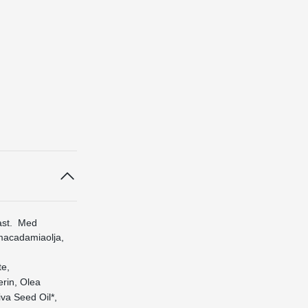
fast. Med
, macadamiaolja,
te,
erin, Olea
iva Seed Oil*,