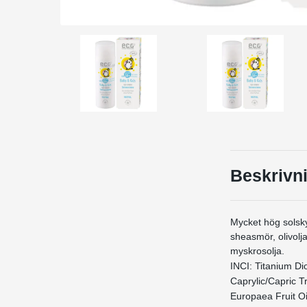
Beskrivn
Mycket hög solskyd
sheasmör, olivolja
myskrosolja.
INCI: Titanium Di
Caprylic/Capric T
Europaea Fruit Oi